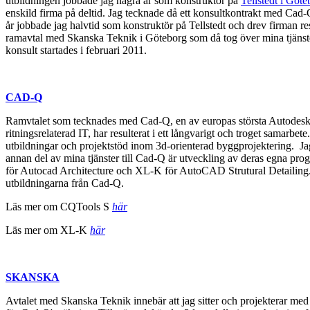
utbildningen jobbade jag några år som konstruktör på
Tellstedt i Göte
enskild firma på deltid. Jag tecknade då ett konsultkontrakt med Cad-
år jobbade jag halvtid som konstruktör på Tellstedt och drev firman re
ramavtal med Skanska Teknik i Göteborg som då tog över mina tjänst
konsult startades i februari 2011.
CAD-Q
Ramvtalet som tecknades med Cad-Q, en av europas största Autodesk-å
ritningsrelaterad IT, har resulterat i ett långvarigt och troget samarbete.
utbildningar och projektstöd inom 3d-orienterad byggprojektering. Jag
annan del av mina tjänster till Cad-Q är utveckling av deras egna pr
för Autocad Architecture och XL-K för AutoCAD Strutural Detailing
utbildningarna från Cad-Q.
Läs mer om CQTools S
här
Läs mer om XL-K
här
SKANSKA
Avtalet med Skanska Teknik innebär att jag sitter och projekterar me