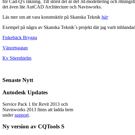
för Cad-Q's räkning. Till störst del är det 3d-modellering och ritningsf
det även lite AutCAD Architecture och Navisworks.
Läs mer om att vara konstruktör på Skanska Teknik
här
Exempel på några av Skanska Teknik´s projekt där jag varit inblandad
Fiskebäck Brygga
Vänortsgatan
Kv Stiernhielm
Senaste
Nytt
Autodesk Updates
Service Pack 1 för Revit 2013 och
Navisworks 2013 finns att ladda hem
under
support
.
Ny version av CQTools S