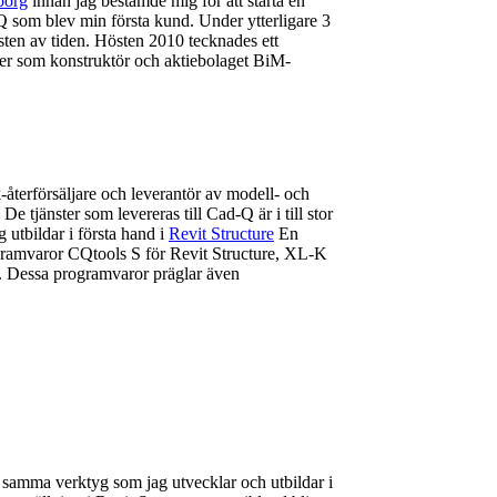
borg
innan jag bestämde mig för att starta en
Q som blev min första kund. Under ytterligare 3
sten av tiden. Hösten 2010 tecknades ett
er som konstruktör och aktiebolaget BiM-
terförsäljare och leverantör av modell- och
 De tjänster som levereras till Cad-Q är i till stor
 utbildar i första hand i
Revit Structure
En
ogramvaror CQtools S för Revit Structure, XL-K
. Dessa programvaror präglar även
d samma verktyg som jag utvecklar och utbildar i