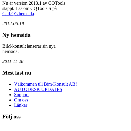
Nu är version 2013.1 av CQTools
släppt. Läs om CQTools S på
Cad-Q's hemsida
.
2012-06-19
Ny hemsida
BiM-konsult lanserar sin nya
hemsida.
2011-11-28
Mest
läst nu
Välkommen till Bim-Konsult AB!
AUTODESK UPDATES
Support
Om oss
Länkar
Följ
oss